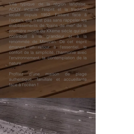
Villa typique de la région landaise,
AOOY incarne l'esprit et la tradition
locale depuis 1952. Faisant face à
l'océan, elle n'est pas sans rappeler les
établissements de "bains de mer" de la
première moitié du XXème siècle qui ont
contribué à la grandeur et à la
renommée de Mimizan. De cet esprit
émanent un retour à l'essentiel, le
confort de la simplicité, l'harmonie avec
l'environnement, la contemplation de la
nature...
Profitez d'une maison de plage
authentique, familiale et accueillante
face à l'océan !