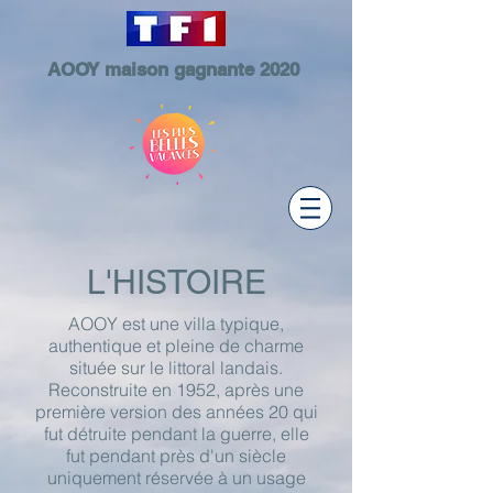
AOOY maison gagnante 2020
L'HISTOIRE
AOOY est une villa typique,
authentique et pleine de charme
située sur le littoral landais.
Reconstruite en 1952, après une
première version des années 20 qui
fut détruite pendant la guerre, elle
fut pendant près d'un siècle
uniquement réservée à un usage