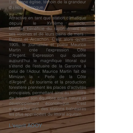
l'ancienne église, témoin de la grandeur
du lieu à l'époque.
Attractive en tant que station climatique
depuis le XVIIème siècle,
Mimizan bénéficie du rayonnement de
ses voisines et de leurs bains de mers :
Biarritz et Arcachon. C'est alors qu'en
1905, le journaliste et poète Maurice
Martin crée l’expression Côte
d’Argent. Expression qui qualifie
aujourd’hui le magnifique littoral qui
s’étend de l'estuaire de la Garonne à
celui de l'Adour. Maurice Martin fait de
Mimizan la « Perle de la Côte
d’Argent". Le tourisme et la production
forestière prennent les places d'activités
principales, permettant ainsi au territoire
de trouver son équilibre entre nature et
développement économique. C'est
aujourd'hui une des stations balnéaires
les plus appréciées du littoral aquitain.
L'esprit AOOY