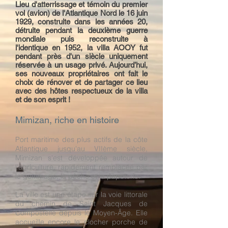
Lieu d'atterrissage et témoin du premier
vol (avion) de l'Atlantique Nord le 16 juin
1929, construite dans les années 20,
détruite pendant la deuxième guerre
mondiale puis reconstruite à
l'identique en 1952, la villa AOOY fut
pendant près d'un siècle uniquement
réservée à un usage privé. Aujourd’hui,
ses nouveaux propriétaires ont fait le
choix de rénover et de partager ce lieu
avec des hôtes respectueux de la villa
et de son esprit !
Mimizan, riche en histoire
Port maritime des plus actifs de la côte
Atlantique jusqu'au VIIème siècle,
Mimizan s'est développée autour de
l'agriculture, rapidement remplacée par
le gemmage, la pêche et la papeterie.
La ville est une étape sur la voie littorale
du chemin de Saint Jacques de
Compostelle depuis le Moyen-Âge. Elle
accueille encore le clocher porche de