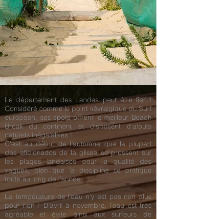
Le département des Landes peut être fier !
Considéré comme le point névralgique du Surf
européen, ses spots offrent le meilleur Beach
Break du continent et disposent d’atouts
naturels inégalables !
C’est au début de l’automne que la plupart
des aficionados de la glisse se pressent sur
les plages landaises pour la qualité des
vagues, bien que la discipline se pratique
toute au long de l’année.
La température de l’eau n’y est pas non plus
pour rien ! D’avril à novembre, l’eau est très
agréable et évite ainsi aux surfeurs de