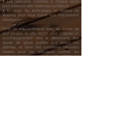
• Les webcams installées à chaque spots
pour s’assurer des meilleures conditions
• Et aussi les surfs-shops et ateliers de
shapers pour vous fournir tout l’équipement
nécéssaire !
Forte de son partenariat avec les écoles de
Surf locales, la villa AOOY vous propose un
accompagnement vers la découverte des
sports de glisse quelles que soient vos
attentes, et dans des conditions naturelles
idéales pour les débutants comme les
surfeurs expérimentés ! La villa AOOY est
également un vrai mirador pour choisir le
meilleur spot avant d’aller à l’eau. Sa situation
en première ligne et en hauteur sur la dune
donne un point de vue stratégique à 180
degrés sur plusieurs kilomètres pour choisir
LE meilleur point du barrel !
Pour en savoir plus ou réserver une
activité,
découvrez votre conciergerie privée !