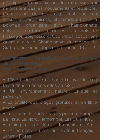
s’équiper de combinaisons trop épaisses qui
ne facilitent pas les mouvements et l’équilibre.
C’est autant de raisons qui font que nos
voisins belges, suisses, allemands ou encore
polonais organisent leurs championnats
nationaux en terres landaises. Les spots de
Hossegor, Seignosse et Capbreton accueillent
quant à eux le Championnat du monde de
Surf professionnel depuis maintenant 18 ans !
Définitivement l’endroit idéal pour la pratique
du Surf et du Kite,
les Landes c’est aussi :
• 106 km de plage de sable fin avec la plus
faible densité de serviettes au m2
• Un environnement naturel, unique et
préservé
• La totalité des plages gratuites et en libre
accès
• Les spots de surfs les plus prisés d’Europe :
La Piste, La Nord, Remember, Les Culs Nus…
• Le siège de la Fédération Française de Surf
• Le berceau du meilleur surfeur français :
Jérémy Flores !