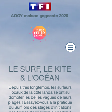
AOOY maison gagnante 2020
LE SURF, LE KITE
& L'OCÉAN
Depuis très longtemps, les surfeurs
locaux de la côte landaise ont su
dompter les belles vagues de leurs
plages ! Essayez-vous à la pratique
du Surf lors des stages d'initiations