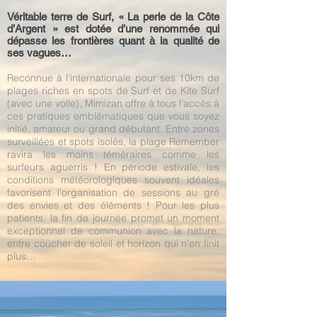
Véritable terre de Surf, « La perle de la Côte
d’Argent » est dotée d’une renommée qui
dépasse les frontières quant à la qualité de
ses vagues…
Reconnue à l’internationale pour ses 10km de
plages riches en spots de Surf et de Kite Surf
(avec une voile), Mimizan offre à tous l’accès à
ces pratiques emblématiques que vous soyez
initié, amateur ou grand débutant. Entre zones
surveillées et spots isolés, la plage Remember
ravira les moins téméraires comme les
surfeurs aguerris ! En période estivale, les
conditions météorologiques souvent idéales
favorisent l’organisation de sessions au gré
des envies et des éléments ! Pour les plus
patients, la fin de journée promet un moment
exceptionnel de communion avec la nature,
entre coucher de soleil et horizon qui n’en finit
plus…