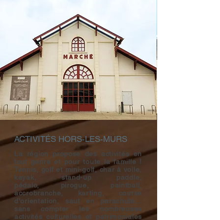
ACTIVITÉS HORS-LES-MURS
La région propose des activités en
tout genre et pour toute la famille !
Tennis, golf et mini-golf, char à voile,
kayak, stand-up paddle,
pédalo, pirogue, paintball,
accrobranche, karting, course
d'orientation, saut en parachute...
sans compter les nombreuses
activités culturelles et patrimoniales