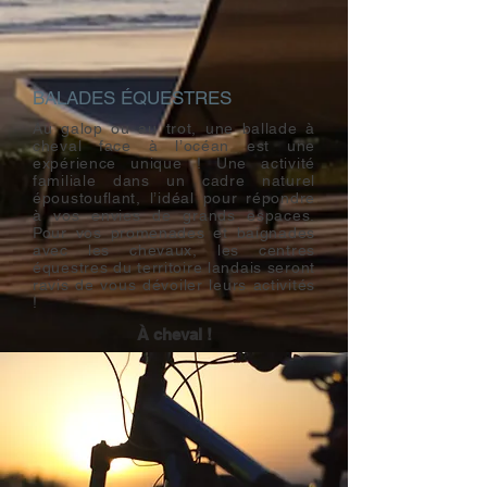
BALADES ÉQUESTRES
Au galop ou au trot, une ballade à
cheval face à l’océan est une
expérience unique ! Une activité
familiale dans un cadre naturel
époustouflant, l’idéal pour répondre
à vos envies de grands espaces.
Pour vos promenades et baignades
avec les chevaux, les centres
équestres du territoire landais seront
ravis de vous dévoiler leurs activités
!
À cheval !