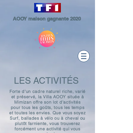
AOOY maison gagnante 2020
LES ACTIVITÉS
Forte d'un cadre naturel riche, varié
et préservé, la Villa AOOY située à
Mimizan offre son lot d'activités
pour tous les goûts, tous les temps
et toutes les envies. Que vous soyez
Surf, ballades à vélo ou à cheval ou
plutôt farniente, vous trouverez
forcément une activité qui vous