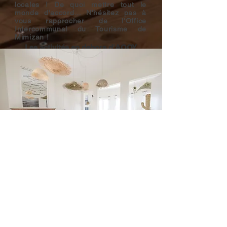
locales ! De quoi mettre tout le
monde d'accord... N'hésitez pas à
vous rapprocher de l'Office
Intercommunal du Tourisme de
Mimizan !
Les activités en dehors d'AOOY
GROUPES & ENTREPRISES
Groupes, séminaires, team-
building... offrez à vos collaborateur
une expérience de travail et de