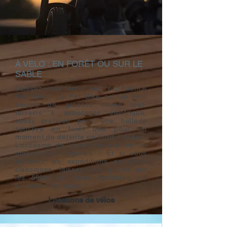
À VÉLO : EN FORÊT OU SUR LE
SABLE
Laissez-vous tenter par l’expérience
Fat Bike ! Le Fat Bike est un vélo
équipé de grosses roues tout-
terrains à assistance électrique,
aussi pratique pour une ballade
sportive en forêt que pour un
moment de détente en bord d'océan.
L’occasion de vivre une expérience
nouvelle et originale ! Et si vous
préférez les expéditions en vélos
classiques, laissez-vous guider par
les 50km de pistes cyclables qui
sillonnent
la région !
Locations de vélos