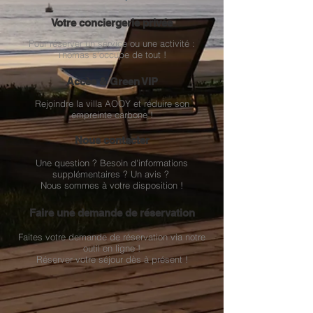
Votre conciergerie privée
Pour réserver un service ou une activité :
Thomas s'occupe de tout !
Accès & Green VIP
Rejoindre la villa AOOY et réduire son
empreinte carbone !
Nous contacter
Une question ? Besoin d'informations
supplémentaires ? Un avis ?
Nous sommes à votre disposition !
Faire une demande de réservation
Faites votre demande de réservation via notre
outil en ligne !
Réserver votre séjour dès à présent !