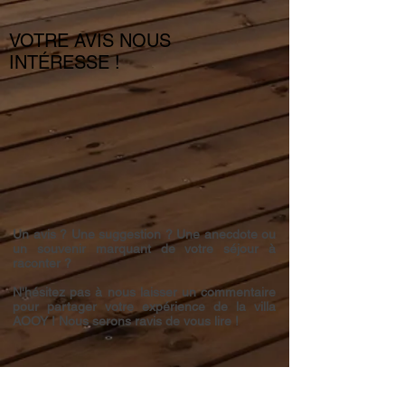
VOTRE AVIS NOUS
INTÉRESSE !
Un avis ? Une suggestion ? Une anecdote ou
un souvenir marquant de votre séjour à
raconter ?
N'hésitez pas à nous laisser un commentaire
pour partager votre expérience de la villa
AOOY ! Nous serons ravis de vous lire !