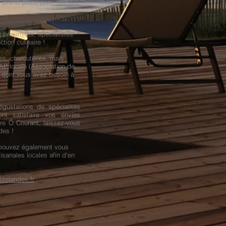
prend place juste derrière
 proximités, spécialistes
tion culinaire !
es, charcuteries, mais
MAP locale (Association de
e dont vous avez besoin à
égustations de spécialités
nt satisfaire vos envies
ore Ô Courant, laissez-vous
des !
s pouvez également vous
isanales locales afin d'en
itelandes.fr