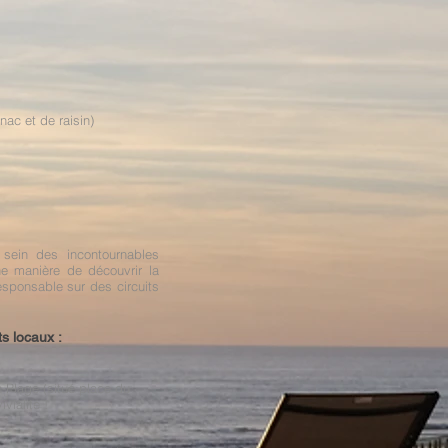
ac et de raisin)
u sein des incontournables
ne manière de découvrir la
responsable sur des circuits
s locaux :
-Plage (situé place du
vialité !