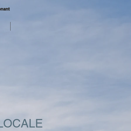
enant
LOCALE