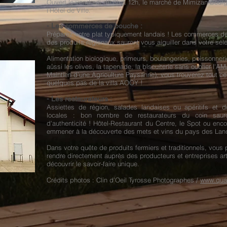
Ouvert le vendredi de 8h à 12h, le marché de Mimizan-Bourg 
l'Hôtel de Ville.
- Les commerces de bouche :
Préparez votre plat typiquement landais ! Les commerces de
des produits régionaux sauront vous aiguiller dans votre sélec
Alimentation biologique, primeurs, boulangeries, poissonneri
aussi les olives, la tapenade, la biscuiterie sans oublier l'A
Maintien d'une Agriculture Paysanne), vous trouverez tout c
quelques pas de la villa AOOY !
- Les restaurateurs :
Assiettes de région, salades landaises ou apéritifs et d
locales : bon nombre de restaurateurs du coin sauro
d'authenticité ! Hôtel-Restaurant du Centre, le Spot ou enc
emmener à la découverte des mets et vins du pays des Lan
Dans votre quête de produits fermiers et traditionnels, vou
rendre directement auprès des producteurs et entreprises art
découvrir le savoir-faire unique.
Crédits photos : Clin d’Oeil Tyrosse Photographes /
www.qual