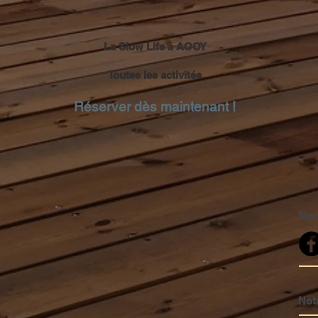
La Slow Life à AOOY
Toutes les activités
Réserver dès maintenant !
Nou
Not