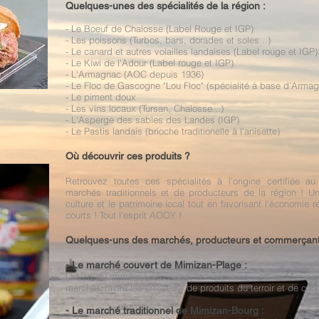
Quelques-unes des spécialités de la région :
- Le Boeuf de Chalosse (Label Rouge et IGP)
- Les poissons (Turbos, bars, dorades et soles...)
- Le canard et autres volailles landaises (Label rouge et IGP)
- Le Kiwi de l'Adour (Label rouge et IGP)
- L'Armagnac (AOC depuis 1936)
- Le Floc de Gascogne "Lou Floc" (spécialité à base d'Armagn
- Le piment doux
- Les vins locaux (Tursan, Chalosse...)
- L'Asperge des sables des Landes (IGP)
- Le Pastis landais (brioche traditionelle à l'anisette)
Où découvrir ces produits ?
Retrouvez toutes ces spécialités à l'origine certifiée a
marchés traditionnels et de producteurs de la région ! U
culture et le patrimoine local tout en favorisant l'économie 
courts ! Tout l'esprit AOOY !
Quelques-uns des marchés, producteurs et commerçant
- Le marché couvert de Mimizan-Plage :
Ouvert du mardi au dimanche, le marché couvert de Mimizan
marché), ravira les amateurs de produits du terroir et de convi
- Le marché traditionnel de Mimizan-Bourg :